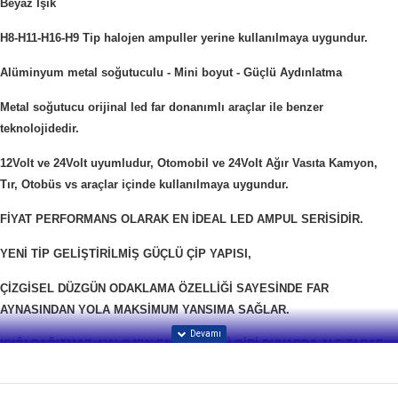
Beyaz Işık
H8-H11-H16-H9 Tip halojen ampuller yerine kullanılmaya uygundur.
Alüminyum metal soğutuculu - Mini boyut - Güçlü Aydınlatma
Metal soğutucu orijinal led far donanımlı araçlar ile benzer
teknolojidedir.
12Volt ve 24Volt uyumludur, Otomobil ve 24Volt Ağır Vasıta Kamyon,
Tır, Otobüs vs araçlar içinde kullanılmaya uygundur.
FİYAT PERFORMANS OLARAK EN İDEAL LED AMPUL SERİSİDİR.
YENİ TİP GELİŞTİRİLMİŞ GÜÇLÜ ÇİP YAPISI,
ÇİZGİSEL DÜZGÜN ODAKLAMA ÖZELLİĞİ SAYESİNDE FAR
AYNASINDAN YOLA MAKSİMUM YANSIMA SAĞLAR.
IŞIĞI DAĞITMAZ, HALOJEN FAR AMPULÜ GİBİ DUVARDA ALT TARAF
AYDINLIK, ÜST TARAF KARANLIK ŞEKİLDE ÇİZGİ OLUŞTURUR,