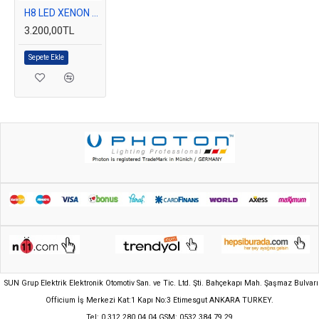
H8 LED XENON OTO AMPULÜ PHOTON ULTIMATE
YÜKSEK IŞIK KALİTESİ 6000 Kelvin TAM BEYAZ RENK AYDINLATMA
3.200,00TL
MONTAJI ÇOK KOLAY . AMPULÜ YUVAYA SABİTLEYİNİZ, SOKETE
Sepete Ekle
TAKINIZ O KADAR
NORMAL GAZLI XENON AMPULE ORANLA DAHA YÜKSEK IŞINIM
GÜCÜ VERİR
KISA TEPKİME SÜRESİ NEDENİYLE UZUN FARLARDA BI-XENON
EFEKT VERİR, SELEKTÖR YAPTIĞINIZDA ŞİMŞEK GİBİ ÇAKAR.
Normalde sarı yanan halojen farları beyaz renge dönüştürmek için
kullanılır. Orjinal sarı halojen ampul sökülür, yerine beyaz led ampul
takılır.
GÜÇLÜ CANBUS ÖZELLİĞİ İLE BİR ÇOK YENİ NESİL ARAÇTA ARIZA
UYARISI VERMEDEN KULLANILABİLMEKTEDİR.
SUN Grup Elektrik Elektronik Otomotiv San. ve Tic. Ltd. Şti. Bahçekapı Mah. Şaşmaz Bulvarı
Bazı üst donanım araçlarda LED ampul takınca uyarı verebilir. Bu
Officium İş Merkezi Kat:1 Kapı No:3 Etimesgut ANKARA TURKEY.
durum araç özelliği ile ilgili olup, ek modüller veya yazılım
Tel: 0 312 280 04 04 GSM: 0532 384 79 29