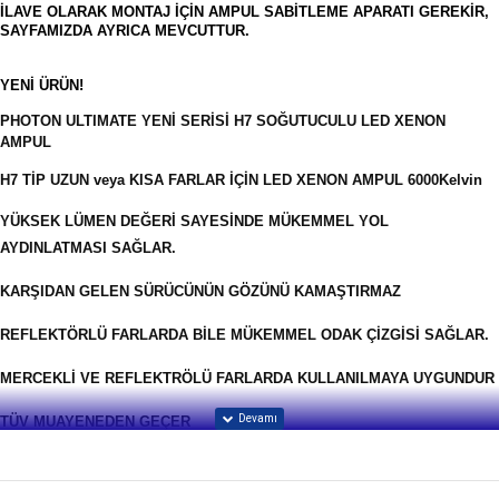
İLAVE OLARAK MONTAJ İÇİN AMPUL SABİTLEME APARATI GEREKİR, 
YENİ ÜRÜN!
PHOTON ULTIMATE YENİ SERİSİ H7 SOĞUTUCULU LED XENON
AMPUL
H7 TİP UZUN veya KISA FARLAR İÇİN LED XENON AMPUL 6000Kelvin
YÜKSEK LÜMEN DEĞERİ SAYESİNDE MÜKEMMEL YOL
AYDINLATMASI SAĞLAR.
KARŞIDAN GELEN SÜRÜCÜNÜN GÖZÜNÜ KAMAŞTIRMAZ
REFLEKTÖRLÜ FARLARDA BİLE MÜKEMMEL ODAK ÇİZGİSİ SAĞLAR.
MERCEKLİ VE REFLEKTRÖLÜ FARLARDA KULLANILMAYA UYGUNDUR
TÜV MUAYENEDEN GEÇER
FAR İÇERİSİNE SIĞMA PROBLEMİ YAŞANAN ARAÇLAR İÇİN DAHA
KÜÇÜK BOYUTLARDA ÜRÜN.