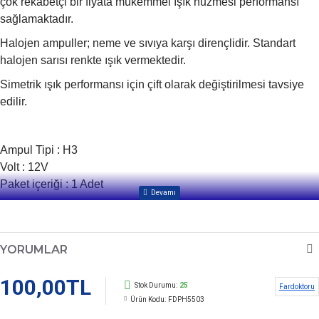
çok rekabetçi bir fiyata mükemmel ışık huzmesi performansı
sağlamaktadır.
Halojen ampuller; neme ve sıvıya karşı dirençlidir. Standart
halojen sarısı renkte ışık vermektedir.
Simetrik ışık performansı için çift olarak değiştirilmesi tavsiye
edilir.
Ampul Tipi : H3
Volt : 12V
Paket içeriği : 1 Adet
YORUMLAR
100,00TL
Stok Durumu:
25
Fardoktoru
Ürün Kodu:
FDPH5503