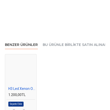
BENZER ÜRÜNLER
BU ÜRÜNLE BIRLIKTE SATIN ALINAN
H3 Led Xenon Oto Ampul Photon Zero Fansız Beyaz
1.200,00TL
Sepete Ekle