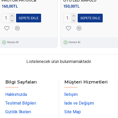
PHOTON PH7011CB
OTO LED AMPULÜ
160,00TL
150,00TL
SEPETE EKLE
SEPETE EKLE
Hemen Al
Hemen Al
Listelenecek ürün bulunmamaktadır.
Bilgi Sayfaları
Müşteri Hizmetleri
Hakkımızda
İletişim
Teslimat Bilgileri
İade ve Değişim
Gizlilik İlkeleri
Site Map