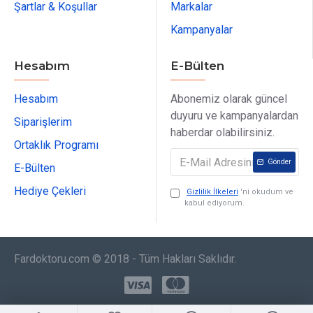
Şartlar & Koşullar
Markalar
Kampanyalar
Hesabım
E-Bülten
Hesabım
Abonemiz olarak güncel
duyuru ve kampanyalardan
Siparişlerim
haberdar olabilirsiniz.
Ortaklık Programı
Gönder
E-Bülten
Hediye Çekleri
Gizlilik İlkeleri
'ni okudum ve
kabul ediyorum.
Fardoktoru.com © 2018 - Tüm Hakları Saklıdır.