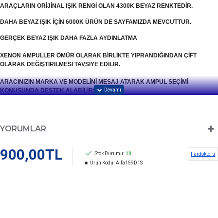
ARAÇLARIN ORİJİNAL IŞIK RENGİ OLAN 4300K BEYAZ RENKTEDİR.
DAHA BEYAZ IŞIK İÇİN 6000K ÜRÜN DE SAYFAMIZDA MEVCUTTUR.
GERÇEK BEYAZ IŞIK DAHA FAZLA AYDINLATMA
XENON AMPULLER ÖMÜR OLARAK BİRLİKTE YIPRANDIĞINDAN ÇİFT
OLARAK DEĞİŞTİRİLMESİ TAVSİYE EDİLİR.
ARACINIZIN MARKA VE MODELİNİ MESAJ ATARAK AMPUL SEÇİMİ
KONUSUNDA DESTEK ALABİLİRSİNİZ.
YORUMLAR
900,00TL
Stok Durumu:
10
Fardoktoru
Ürün Kodu:
Alfa159D1S