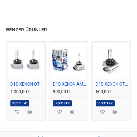
BENZER ÜRÜNLER
D1S XENON OTO AMPUL 4300K HID TECNOPOINT 2 ADET
D1S XENON AMPUL PHOTON 4300K %50 FAZLA IŞIK
D1S XENON OTO AMPUL 4300K HID TECNOPOINT 1 Adet
1.000,00TL
900,00TL
500,00TL
Sepete Ekle
Sepete Ekle
Sepete Ekle